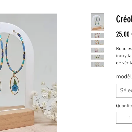
Créol
25,00 
Boucles 
inoxyda
de vérit
délicat
modèl
Une créa
poétiqu
Séle
nature 
Quantit