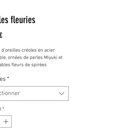
es fleuries
Prix
€
d'oreilles créoles en acier
ble, ornées de perles Miyuki et
ables fleurs de spirées
ement incluses dans la résine.
es
*
tion artisanale légère, colorée et
e, qui apporte une touche de
ctionner
et d'élégance à toutes vos tenues.
é
*