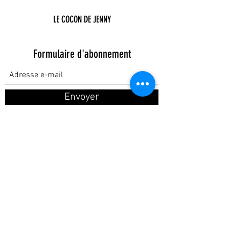
LE COCON DE JENNY
Formulaire d'abonnement
Envoyer
lecocondejenny@gmail.com
06.58.09.40.44
10 allée du clos de longvillers
60430 NOAILLES
©2021 par Lecocondejenny.
SIRET :
900 996 729 00019