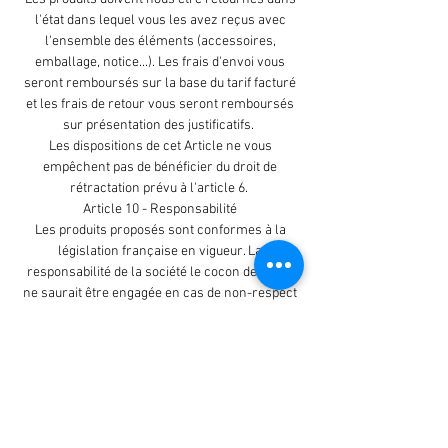
l'état dans lequel vous les avez reçus avec
l'ensemble des éléments (accessoires,
emballage, notice...). Les frais d'envoi vous
seront remboursés sur la base du tarif facturé
et les frais de retour vous seront remboursés
sur présentation des justificatifs.
Les dispositions de cet Article ne vous
empêchent pas de bénéficier du droit de
rétractation prévu à l'article 6.
Article 10 - Responsabilité
Les produits proposés sont conformes à la
législation française en vigueur. La
responsabilité de la société le cocon de jenny
ne saurait être engagée en cas de non-respect
de la législation du pays où le produit est livré. Il
vous appartient de vérifier auprès des autorités
locales les possibilités d'importation ou
d'utilisation des produits ou services que vous
envisagez de commander.
Par ailleurs, la société le cocon de jenny ne
saurait être tenue pour responsable des