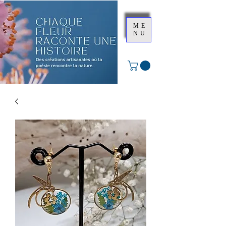
ME
NU