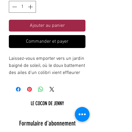
Ajouter au panier
Commander et payer
Laissez-vous emporter vers un jardin
baigné de soleil, où le doux battement
des ailes d'un colibri vient effleurer
un hibiscus en pleine floraison.
Ces boucles d'oreilles capturent
l'essence d'un été éternel. Au cœur
d'une résine cristalline reposent de
LE COCON DE JENNY
véritables fleurs, délicatement
préservées pour conserver leur éclat
naturel et raconter l'histoire d'une
Formulaire d'abonnement
nature figée dans le temps.