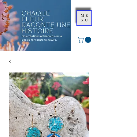
ME
NU